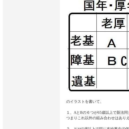
のイラストを書いて、
１、AとBの６つが65歳以上で新法
つまりこれ以外の組み合わせはあり
２、Aは65歳以上で同じ支給事由で