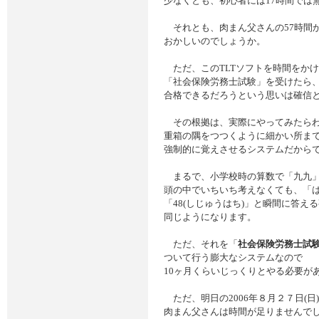
少なくとも、初心者には17時間では
それとも、肉まん父さんの57時間
おかしいのでしょうか。
ただ、このTLTソフトを時間をか
「社会保険労務士試験」を受けたら
合格できるだろうという思いは確信
その根拠は、実際にやってみたらわ
重箱の隅をつつくように細かい所ま
強制的に覚えさせるシステムだから
まるで、小学校時の算数で「九九」
頭の中でいちいち考えなくても、「
「48(しじゅうはち)」と瞬間に答え
同じようになります。
ただ、それを「
社会保険労務士試
ついて行う膨大なシステムなので
10ヶ月くらいじっくりとやる必要が
ただ、明日の2006年８月２７日(日
肉まん父さんは時間が足りませんで