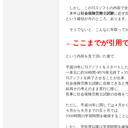
しかし、このTLTソフトの内容で全
「来年は
社会保険労務士試験
に必ず
という確信が今のところ、あります
そうでないと、こんなに年取ってか
←ここまでが引用
という内容を見て頂いた後で、
平成18年にTLTソフトをスタート
一単元に約50時間×約70単元終了＝3
TLTソフトを終了させることが出来、
社会保険労務士試験に合格できると
結局その考えのまま実行に移し、
見事に社会保険労務士試験の合格を
ただし、平成18年に関しては４月か
４月から８月までの五ヶ月では、
3500時間の学習時間を確保するこ
しかし、翌年度以降は学習時間を確