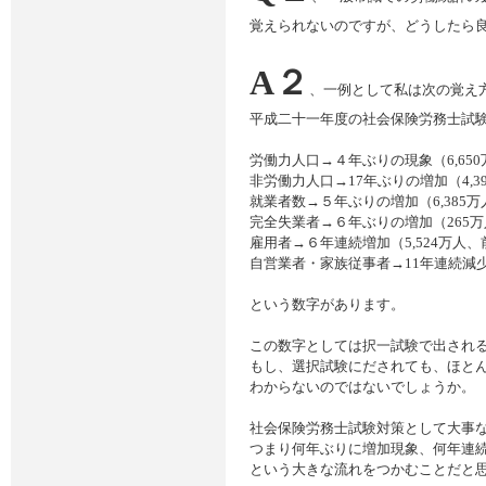
覚えられないのですが、どうしたら
A２
、一例として私は次の覚え
平成二十一年度の社会保険労務士試
労働力人口→４年ぶりの現象（6,65
非労働力人口→17年ぶりの増加（4,3
就業者数→５年ぶりの増加（6,385万
完全失業者→６年ぶりの増加（265
雇用者→６年連続増加（5,524万人
自営業者・家族従事者→11年連続減少
という数字があります。
この数字としては択一試験で出され
もし、選択試験にだされても、ほと
わからないのではないでしょうか。
社会保険労務士試験対策として大事
つまり何年ぶりに増加現象、何年連
という大きな流れをつかむことだと