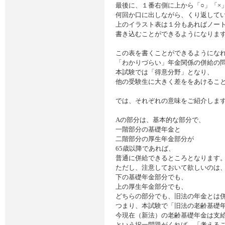
最後に、１番右側に上から「○」「×
何回か口に出しながら、くり返して
上のイラスト表は１分もあればノー
書き込むことができるようになりま
この表を書くことができるようにな
「わかりづらい」年金関係の併給の
本試験では「得意分野」となり、
他の受験生に大きく差ををあけるこ
では、それぞれの意味をご紹介しま
Aの部分は、基本的な部分で、
一階部分の基礎年金と
二階部分の厚生年金部分が
65歳以降であれば、
普通に併給できるところとなります
ただし、注意しておいて欲しいのは
下の基礎年金部分でも、
上の厚生年金部分でも、
どちらの部分でも、旧法の年金とは
つまり、本試験で「旧法の老齢基礎
今現在（新法）の老齢基礎年金は支
という択一問題がくれば、「考えるこ