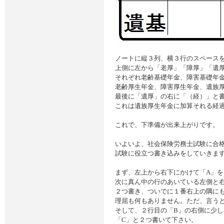
ノートに縦３列、横３行のスペース
上側に左から「老厚」「障厚」「遺
それぞれ老齢基礎年金、障害基礎年
老齢厚生年金、障害厚生年金、遺族
最後に「遺厚」の右に「（経）」と
これは遺族厚生年金に加算それる経
これで、下準備が出来上がりです。
いよいよ、社会保険労務士試験に合
試験に役立つ書き込みをしていきま
まず、左上から右下にかけて「A」
次に真ん中の行のあいている左側と
２つ書き、ついでに１番右上の隅に
理屈も何もありません。ただ、言う
そして、２行目の「B」の右側に少し
「C」と２つ書いて下さい。