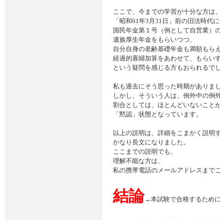
ここで、今までの学習が十分な方は
「昭和61年3月31日」前の旧法時代
国民年金第１号（例として自営業）
遺族厚生年金をもらいつつ、
自分自身の老齢基礎年金も満額もら
経過的寡婦加算をあわせて、もらい
という疑問を感じる方もおられるで
私も過去にそう思った時期がありま
しかし、そういう人は、例外中の例
割合としては、ほとんどいないこと
「黙認」状態となっています。
以上の説明は、詳細をこまかく説明
かなり長文になりました。
ここまでの説明でも、
理解不能な方は、
私の携帯電話のメールアドレスまで
結論
→本試験で合格するため