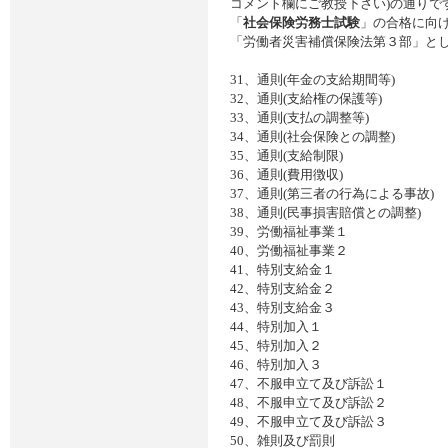
コメント欄にご教授下さい)の通りで
「
社会保険労務士試験
」の合格に向
「労働者災害補償保険法第３部」と
31、通則(年金の支給期間等)
32、通則(支給権の保護等
33、通則(支払の調整等)
34、通則(社会保険との調整)
35、通則(支給制限) 
36、通則(費用徴収) 
37、通則(第三者の行為による事
38、通則(民事損害賠償との調整
39、労働福祉事業１ 
40、労働福祉事業２ 
41、特別支給金１ 
42、特別支給金２ 
43、特別支給金３
44、特別加入１ 
45、特別加入２ 
46、特別加入３ 
47、不服申立て及び訴訟
48、不服申立て及び訴訟２
49、不服申立て及び訴訟
50、雑則及び罰則 