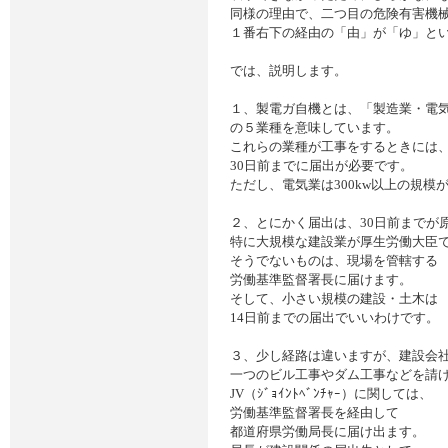
同様の理由で、二つ目の危険有害機
１番右下の経由の「由」が「ゆ」と
では、説明します。
１、製電ガ自機とは、「製造業・電
の５業種を意味しています。
これらの業種が工事をするときには
30日前までに届出が必要です。
ただし、電気業は300kw以上の規模
２、とにかく届出は、30日前までが
特に大規模な建設業が厚生労働大臣
そうでないものは、現場を管轄する
労働基準監督署長に届けます。
そして、小さい規模の建設・土木は
14日前までの届出でいいわけです。
３、少し経路は違いますが、建設会
一つのビル工事やダム工事などを請
JV（ｼﾞｮｲﾝﾄﾍﾞﾝﾁｬｰ）に関しては、
労働基準監督署長を経由して
都道府県労働局長に届け出ます。