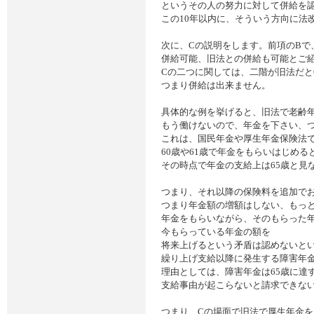
というその人の努力に対して併給を
この10年以内に、そういう方向に法
次に、Cの説明をします。前項のBで
併給可能、旧法との併給も可能とご
Cの二つに関しては、二階が旧法だと
つまり併給は出来ません。
具体的な例を挙げると、旧法で老齢
もう働けないので、年金を下さい、つ
これは、国民年金や厚生年金保険法
60歳や61歳で年金をもらいはじめる
その時点で年金の支給上は65歳と見
つまり、それ以降の保険料を追加で
つまり年金額の増額はしない、もっ
年金をもらいながら、そのもらった
今もらっている年金の額を
将来上げるという矛盾は認めないと
繰り上げ支給以降に発生する障害年
理由としては、障害年金は65歳に達
支給事由が起こらないと請求できな
つまり、Cの場面で旧法で厚生年金