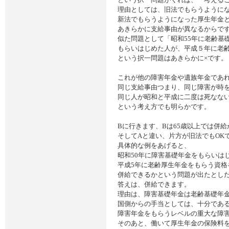
理由としては、旧法でもらうように
新法でもらうようになった厚生年金
あきらかに支給事由が異なるからで
似た問題として「昭和55年に老齢基
もらいはじめた人が、平成５年に老
という択一問題はあきらかに×です。
これが他の障害年金や遺族年金であ
同じ支給事由つまり、同じ障害が時
同じ人が昭和と平成に二度は死なな
という考え方でも明らかです。
Bに行きます、Bは65歳以上では併
そしてAと違い、片方が旧法でもOK
具体的な例をあげると、
昭和50年に障害基礎年金をもらいは
平成5年に老齢厚生年金をもらう資格
併給できるかという問題が出たとし
答えは、併給できます。
理由は、障害基礎年金は老齢基礎年
国側からの手当としては、十分であ
障害年金をもらうレベルの重大な障
そのあと、働いて厚生年金の保険料