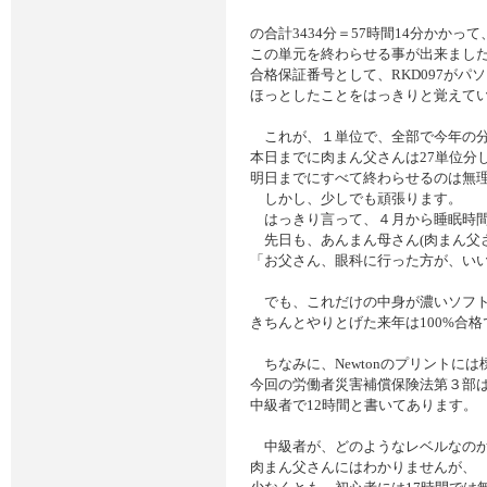
の合計3434分＝57時間14分かかって
この単元を終わらせる事が出来まし
合格保証番号として、RKD097が
ほっとしたことをはっきりと覚えて
これが、１単位で、全部で今年の分
本日までに肉まん父さんは27単位分
明日までにすべて終わらせるのは無
しかし、少しでも頑張ります。
はっきり言って、４月から睡眠時間
先日も、あんまん母さん(肉まん父さ
「お父さん、眼科に行った方が、い
でも、これだけの中身が濃いソフト
きちんとやりとげた来年は100%合
ちなみに、Newtonのプリントに
今回の労働者災害補償保険法第３部は
中級者で12時間と書いてあります。
中級者が、どのようなレベルなの
肉まん父さんにはわかりませんが、