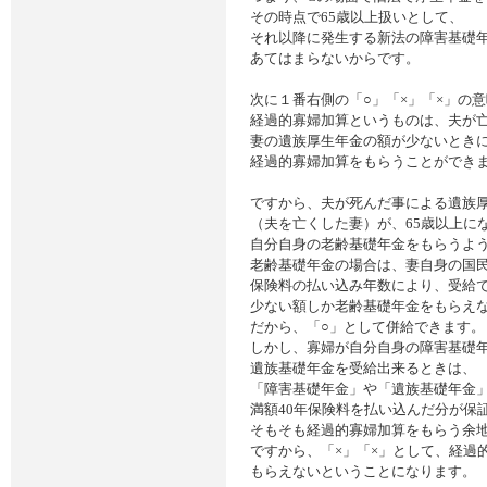
その時点で65歳以上扱いとして、
それ以降に発生する新法の障害基礎
あてはまらないからです。
次に１番右側の「○」「×」「×」の
経過的寡婦加算というものは、夫が
妻の遺族厚生年金の額が少ないとき
経過的寡婦加算をもらうことができ
ですから、夫が死んだ事による遺族
（夫を亡くした妻）が、65歳以上に
自分自身の老齢基礎年金をもらうよ
老齢基礎年金の場合は、妻自身の国
保険料の払い込み年数により、受給
少ない額しか老齢基礎年金をもらえ
だから、「○」として併給できます。
しかし、寡婦が自分自身の障害基礎
遺族基礎年金を受給出来るときは、
「障害基礎年金」や「遺族基礎年金
満額40年保険料を払い込んだ分が保
そもそも経過的寡婦加算をもらう余
ですから、「×」「×」として、経過
もらえないということになります。