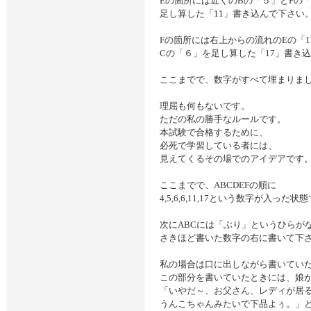
Eの箇所には近くのBの「５」とFの
足し算した「11」書き込んで下さい
Fの箇所には右上からの流れのEの「1
Cの「６」を足し算した「17」書き
ここまでで、数字がすべて埋まりま
理屈も何もないです。
ただの私の勝手なルールです。
本試験で合格するために、
必死で学習している者には、
見えてくるその場でのアイデアです
ここまでで、ABCDEFの順に
4,5,6,6,11,17という数字が入った状
次にABCには「ぶり」というひらが
さきほど書いた数字の右に書いて下
私の場合は口に出しながら書いてい
この部分を書いていたときには、娘
「いやだ～、お父さん、レディが居
うんこちゃんみたいで下品よぅ。」