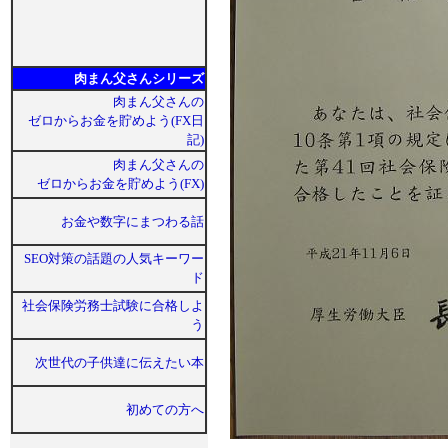
肉まん父さんシリーズ
肉まん父さんの
ゼロからお金を貯めよう(FX日
記)
肉まん父さんの
ゼロからお金を貯めよう(FX)
お金や数字にまつわる話
SEO対策の話題の人気キーワー
ド
社会保険労務士試験に合格しよ
う
次世代の子供達に伝えたい本
初めての方へ