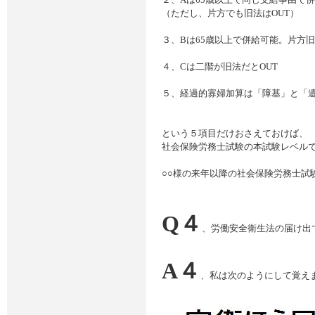
（ただし、片方でも旧法はOUT）
３、Bは65歳以上で併給可能。片方旧
４、Cは二階が旧法だとOUT
５、経過的寡婦加算は「障基」と「遺
という５項目だけおさえておけば、
社会保険労務士試験の本試験レベルで
○○様の来年以降の社会保険労務士試
Q４
、労働安全衛生法の届け出
A４
、私は次のようにして覚え