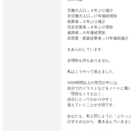
労働力人口→４年ぶり減少
非労働力人口→17年連続増加
就業者→５年ぶり減少
完全失業者→６年ぶり増加
雇用者→６年連続増加
自営業・家族従事者→11年連続減少
をあらわしています。
合理的も何もありません。
私はこうやって覚えました。
5000時間以上の苦労の中には、
自分でのイラストなどをノートに書
「理屈もくそもなく」
自分にとってわかりやすく
覚えていくことが大切です。
あなたも、私と同じように「ぶりっ
口ずさみながら、書き込んでいきま