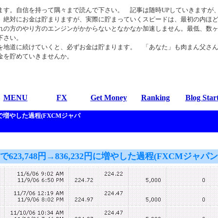
す。自信を持って隅々まで読んで下さい。 記事は随時UPしていきますが
、絶対にお金は貯まりますが、実際に貯まっていくスピードは、最初の内ほ
れの方のやり方のエンジンがかからないとなかなか加速しません。最低、数
下さい。
地道に続けていくと、必ずお金は貯まります。 「あなた」も肉まん父さ
金を貯めていきませんか。
MENU
FX
Get Money
Ranking
Blog Star
まで増やした過程(FXCMジャパ
Xで623,748円→836,232円に増やした過程(FXCMジャパン