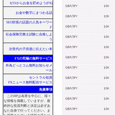
ゼロからお金を貯めよう(FX)
お金や数字にまつわる話
SEO対策の話題の人気キーワー
ド
社会保険労務士試験に合格しよ
う
次世代の子供達に伝えたい本
FXの究極の無料サービス
外為どっとコム無料お知らせメ
ール
セントラル短資
FXニュース無料配信サービス
免責事項
このHPは為替を中心に、様々
な情報を掲載していますが、最
終的な投資判断と決定は必ずあ
なた自身で行ってください。ま