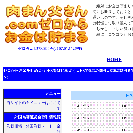
絶対にお金は貯まりま
初にお断りしておくと
遅いものです。それぞ
は我慢して取り組んで
しかし、正しい努力を
一緒に、コツコツとお
ゼロ円→1,278,290円(2007.01.11現在)
HOME
ゼロからお金を貯めよう>FXをはじめよう→FXで623,748円→836,232円
ン)
メニュー
F
当サイトの全メニューはここで
す
外国為替証拠金取引情報源
為替相場・外国為替レート・金
利