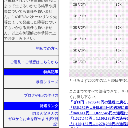
た掲載されている情報の過ちに
よって生じるいかなる結果や損
失についても責任を負いませ
ん。このHPのバナーやリンク先
等によって発生した障害につい
てもいかなる責任も負いませ
ん。以上を御理解と御承諾の上
でお楽しみ下さい。
初めての方へ
ご意見・ご感想はこちらから
特集記事
とりあえず2006年の11月30日午後
暴露シリーズ
ここまでですべて決済できて、き
ブログやHPの作り方
くお待ち下さい。
「ゼロ円→623,748円の過程に戻る
特選リンク
「836,232円→948,611円の過程に
「948,611円→1,027,545円の過
肉まん父さんの
「1,027,545円→1,100,132円の
ゼロからお金を貯めよう(FX日
「1,100,132円→1,278,290円の
記)