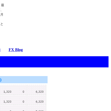
、最
ど、
ヶ月
んと
t
FX Blog
)