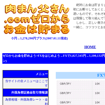
絶対にお金は貯まりま
初にお断りしておくと
遅いものです。それぞ
は我慢して取り組んで
しかし、正しい努力を
一緒に、コツコツとお
０円→1,278,290円プラス(2007.01.11現在)
HOME
ゼロからお金を貯めよう>FXをはじめよう→FXで1,027,545円→1,100,1
ン)
メニュー
FX
当サイトの全メニューはここで
す
外国為替証拠金取引情報源
為替相場・外国為替レート・金
利