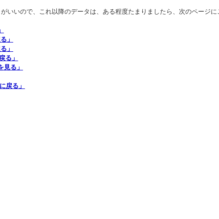
りがいいので、これ以降のデータは、ある程度たまりましたら、次のページに
」
戻る」
戻る」
程に戻る」
過程を見る」
)に戻る」