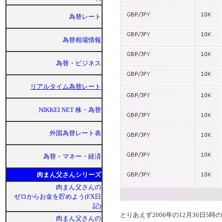
為替レート
為替相場情報
為替・ビジネス
リアルタイム為替レート
NIKKEI NET 株・為替
外国為替レート表
為替・マネー・経済
肉まん父さんシリーズ
肉まん父さんの
ゼロからお金を貯めよう(FX日
記)
とりあえず2006年の12月30日5時の
肉まん父さんの