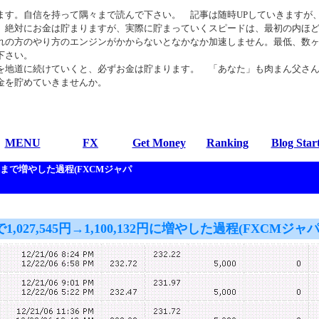
す。自信を持って隅々まで読んで下さい。 記事は随時UPしていきますが
、絶対にお金は貯まりますが、実際に貯まっていくスピードは、最初の内ほ
れの方のやり方のエンジンがかからないとなかなか加速しません。最低、数
下さい。
地道に続けていくと、必ずお金は貯まります。 「あなた」も肉まん父さ
金を貯めていきませんか。
MENU
FX
Get Money
Ranking
Blog Star
32円まで増やした過程(FXCMジャパ
で1,027,545円→1,100,132円に増やした過程(FXCMジャパ