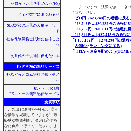
ゼロからお金を貯めよう(FX)
ここまでですべて決済できて、き
お待ち下さい。
お金や数字にまつわる話
「ゼロ円→623,748円の過程に戻る
「623,748円→836,232円の過程に
SEO対策の話題の人気キーワー
「836,232円→948,611円の過程に
ド
「948,611円→1,027,545円の過
社会保険労務士試験に合格しよ
「1,100,132円→1,278,290円の
う
「
人気blogランキングに戻る
」
「ゼロからお金を貯めよう(HOME
次世代の子供達に伝えたい本
FXの究極の無料サービス
外為どっとコム無料お知らせメ
ール
セントラル短資
FXニュース無料配信サービス
免責事項
このHPは為替を中心に、様々
な情報を掲載していますが、最
終的な投資判断と決定は必ずあ
なた自身で行ってください。ま