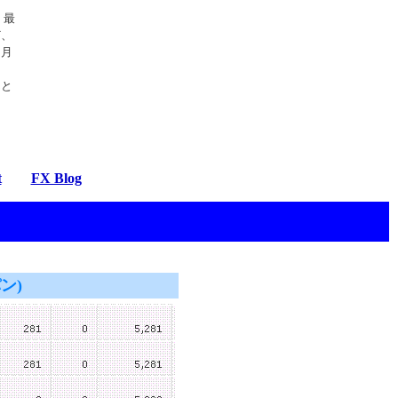
、最
ど、
ヶ月
んと
t
FX Blog
ン)