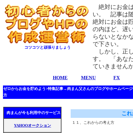
絶対にお金は
い。 記事は
絶対にお金は
の内ほど、遅
らないとなか
で下さい。
コツコツと頑張りましょう
しかし、正し
す。 「あな
ていきません
HOME
MENU
FX
ゼロからお金を貯めよう>特集記事→肉まん父さんのブログやホームペー
方
肉まんが今も利用中のサービス
これ
１１、これからの考え方
YAHOOオークション