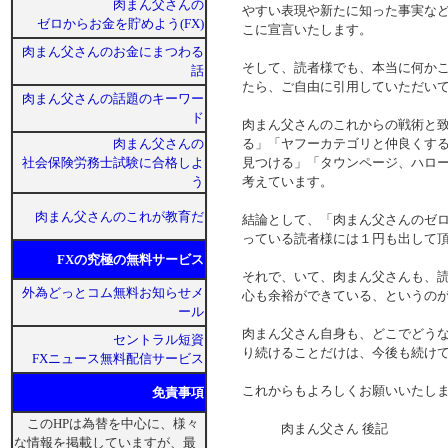
肉まん父さんの
やすい表現や新たに知った事実な
ゼロからお金を貯めよう(FX)
こに宣言いたします。
肉まん父さんのお金にまつわる
そして、読者様でも、本当に何か
話
たら、ご自由に引用していただい
肉まん父さんの話題のキーワー
ド
肉まん父さんのこれからの戦術と
肉まん父さんの
る」「ヤフーカテゴリと仲良くす
社会保険労務士試験に合格しよ
見つける」「タウンページ、ハロ
う
考えています。
肉まん父さんのこれが教育だ
結論として、「肉まん父さんのゼロ
っている読者様には１円も出して
FXの究極の無料サービス
それで、いて、肉まん父さんも、
外為どっとコム無料お知らせメ
心も余裕ができている、という
ール
肉まん父さん自身も、どこでどう
セントラル短資
り続けることだけは、今後も続け
FXニュース無料配信サービス
これからもよろしくお
免責事項
このHPは為替を中心に、様々
肉まん父さん 後記
な情報を掲載していますが、最