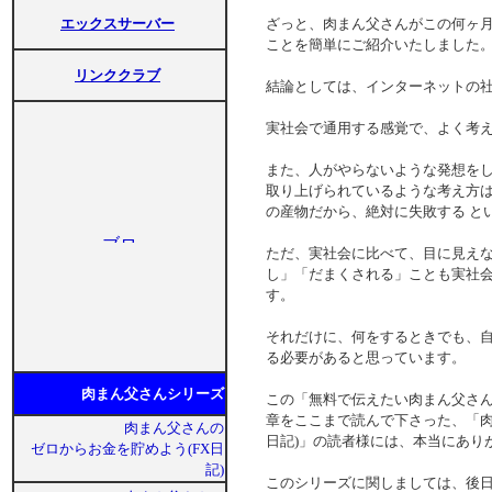
エックスサーバー
ざっと、肉まん父さんがこの何ヶ
ことを簡単にご紹介いたしまし
リンククラブ
結論としては、インターネットの
実社会で通用する感覚で、よく考
また、人がやらないような発想を
取り上げられているような考え方
の産物だから、絶対に失敗する 
ただ、実社会に比べて、目に見え
し」「だまくされる」ことも実社
す。
それだけに、何をするときでも、
る必要があると思っています。
肉まん父さんシリーズ
この「無料で伝えたい肉まん父さ
章をここまで読んで下さった、「肉
肉まん父さんの
日記)」の読者様には、本当にあ
ゼロからお金を貯めよう(FX日
記)
このシリーズに関しましては、後