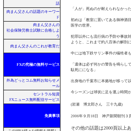
話
「人が」死ぬのが耐えられなか
肉まん父さんの話題のキーワー
ド
初めは「教室に置いてある御神酒
肉まん父さんの
医学の世界。
社会保険労務士試験に合格しよ
う
犯罪以外にも流行病の予防や事故対
ようと、これまで約八百体の解剖
肉まん父さんのこれが教育だ
中には地下鉄サリン事件の犠牲者
「遺体は必ず何かの警告を鳴らし
FXの究極の無料サービス
駄死にになる」
外為どっとコム無料お知らせメ
出身地の千葉市に本拠地が移って
ール
今シーズンは球状に足を運ぶ
セントラル短資
FXニュース無料配信サービス
(岩瀬 博太郎さん 三十九歳)
免責事項
2006年９月18日 神戸新聞朝刊３
その他の話題は2000頁以上
このHPは様々な情報を掲載し