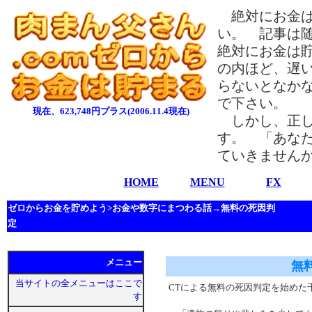
絶対にお金は
い。 記事は
絶対にお金は
の内ほど、遅
らないとなか
で下さい。
現在、623,748円プラス(2006.11.4現在)
しかし、正し
す。 「あな
ていきません
HOME
MENU
FX
ゼロからお金を貯めよう>お金や数字にまつわる話→無料の死因判
定
メニュー
無
当サイトの全メニューはここで
CTによる無料の死因判定を始めた
す