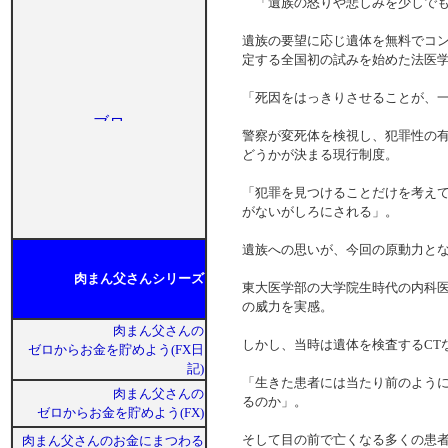
「遺族の怒りや悲しみを少しでも
遺族の要望に応じ遺体を無料でコン
定する全国初の試みを始めた法医
「死因をはっきりさせることが、
警察が変死体を検視し、犯罪性の
どうかが決まる現行制度。
「犯罪を見つけることだけを考え
がないがしろにされる」。
遺族への思いが、今回の原動力
肉まん父さんシリーズ
東大医学部の大学院生時代の内科医
の威力を実感。
肉まん父さんの
しかし、当時は遺体を検査するCT
ゼロからお金を貯めよう(FX日
記)
「生きた患者には当たり前のよう
肉まん父さんの
るのか」。
ゼロからお金を貯めよう(FX)
そして目の前で亡くなる多くの患
肉まん父さんのお金にまつわる