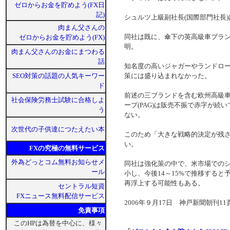
ゼロからお金を貯めよう(FX日
記)
シュルツ上級副社長(国際部門社長
肉まん父さんの
同社は既に、傘下の英高級車ブラ
ゼロからお金を貯めよう(FX)
明。
肉まん父さんのお金にまつわる
話
知名度の高いジャガーやランドロ
SEO対策の話題の人気キーワー
策には盛り込まれなかった。
ド
前述の三ブランドを含む欧州高級
社会保険労務士試験に合格しよ
ープ(PAG)は販売不振で赤字が
う
ない。
次世代の子供達につたえたい本
このため「大きな戦略的決定が残さ
い。
FXの究極の無料サービス
外為どっとコム無料お知らせメ
同社は強化策の中で、米市場でのシェ
ール
小し、今後14～15%で推移する
再浮上する可能性もある。
セントラル短資
FXニュース無料配信サービス
2006年９月17日 神戸新聞朝刊11
免責事項
このHPは為替を中心に、様々