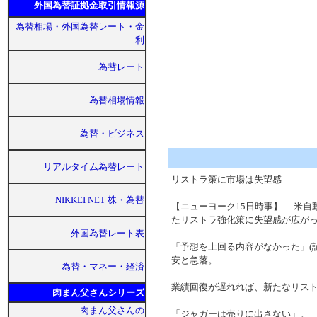
外国為替証拠金取引情報源
為替相場・外国為替レート・金
利
為替レート
為替相場情報
為替・ビジネス
リアルタイム為替レート
リストラ策に市場は失望感
NIKKEI NET 株・為替
【ニューヨーク15日時事】 米自
たリストラ強化策に失望感が広が
外国為替レート表
「予想を上回る内容がなかった」(証
安と急落。
為替・マネー・経済
業績回復が遅れれば、新たなリス
肉まん父さんシリーズ
肉まん父さんの
「ジャガーは売りに出さない」。