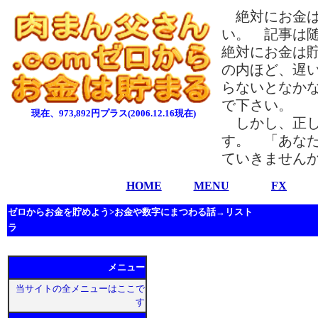
絶対にお金は
い。 記事は
絶対にお金は
の内ほど、遅
らないとなか
で下さい。
現在、973,892円プラス(2006.12.16現在)
しかし、正し
す。 「あな
ていきません
HOME
MENU
FX
ゼロからお金を貯めよう>お金や数字にまつわる話→リスト
ラ
メニュー
当サイトの全メニューはここで
す