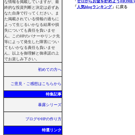
「
ゼロからお金を貯めよう(HOME)
な情報を掲載していますが、最
「
人気blogランキング
」に戻る
終的な投資判断と決定は必ずあ
なた自身で行ってください。ま
た掲載されている情報の過ちに
よって生じるいかなる結果や損
失についても責任を負いませ
ん。このHPのバナーやリンク先
等によって発生した障害につい
てもいかなる責任も負いませ
ん。以上を御理解と御承諾の上
でお楽しみ下さい。
初めての方へ
ご意見・ご感想はこちらから
特集記事
暴露シリーズ
ブログやHPの作り方
特選リンク