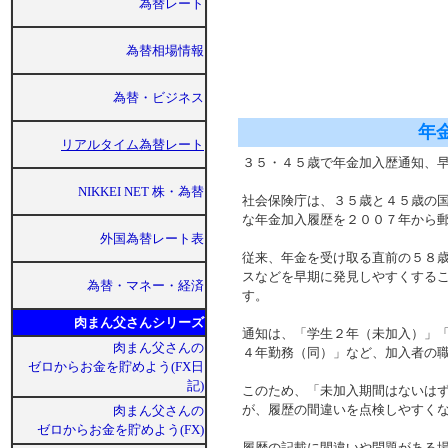
為替レート
為替相場情報
為替・ビジネス
年
リアルタイム為替レート
３５・４５歳で年金加入歴通知
NIKKEI NET 株・為替
社会保険庁は、３５歳と４５歳の
な年金加入履歴を２００７年から
外国為替レート表
従来、年金を受け取る直前の５８
スなどを早期に発見しやすくする
為替・マネー・経済
す。
肉まん父さんシリーズ
通知は、「学生２年（未加入）」
肉まん父さんの
４年勤務（同）」など、加入者の
ゼロからお金を貯めよう(FX日
記)
このため、「未加入期間はないは
が、履歴の間違いを点検しやすく
肉まん父さんの
ゼロからお金を貯めよう(FX)
履歴の記載に間違いや問題がある