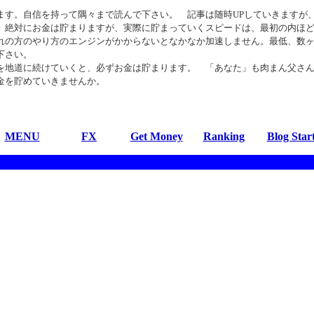
す。自信を持って隅々まで読んで下さい。 記事は随時UPしていきますが
、絶対にお金は貯まりますが、実際に貯まっていくスピードは、最初の内ほ
れの方のやり方のエンジンがかからないとなかなか加速しません。最低、数
下さい。
地道に続けていくと、必ずお金は貯まります。 「あなた」も肉まん父さ
金を貯めていきませんか。
MENU
FX
Get Money
Ranking
Blog Star