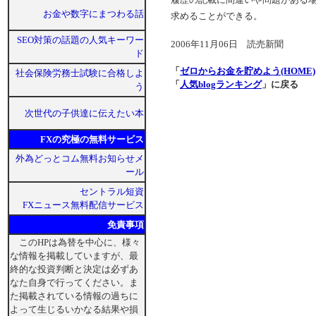
お金や数字にまつわる話
求めることができる。
SEO対策の話題の人気キーワー
2006年11月06日 読売新聞
ド
「
ゼロからお金を貯めよう(HOME)
社会保険労務士試験に合格しよ
「
人気blogランキング
」に戻る
う
次世代の子供達に伝えたい本
FXの究極の無料サービス
外為どっとコム無料お知らせメ
ール
セントラル短資
FXニュース無料配信サービス
免責事項
このHPは為替を中心に、様々
な情報を掲載していますが、最
終的な投資判断と決定は必ずあ
なた自身で行ってください。ま
た掲載されている情報の過ちに
よって生じるいかなる結果や損