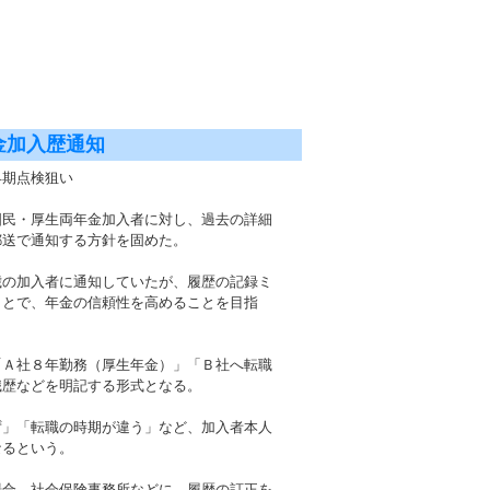
金加入歴通知
、早期点検狙い
国民・厚生両年金加入者に対し、過去の詳細
郵送で通知する方針を固めた。
歳の加入者に通知していたが、履歴の記録ミ
ことで、年金の信頼性を高めることを目指
「Ａ社８年勤務（厚生年金）」「Ｂ社へ転職
職歴などを明記する形式となる。
ず」「転職の時期が違う」など、加入者本人
なるという。
場合、社会保険事務所などに、履歴の訂正を