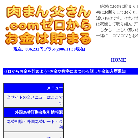
絶対にお金は貯まりま
初にお断りしておくと
遅いものです。それぞ
は我慢して取り組んで
しかし、正しい努力を
一緒に、コツコツとお
現在、836,232円プラス(2006.11.30現在)
HOME
ゼロからお金を貯めよう>お金や数字にまつわる話→年金加入歴通知
メニュー
当サイトの全メニューはここで
す
外国為替証拠金取引情報源
為替相場・外国為替レート・金
利